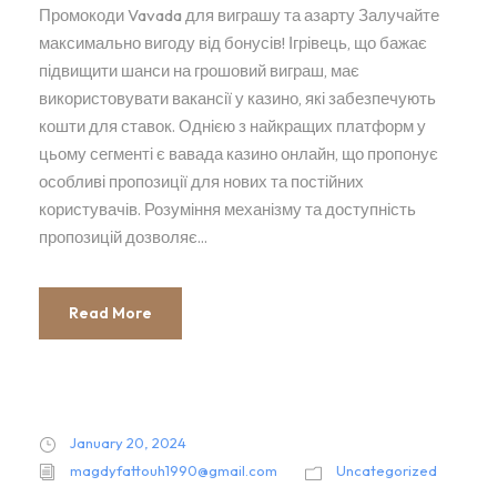
Промокоди Vavada для виграшу та азарту Залучайте
максимально вигоду від бонусів! Ігрівець, що бажає
підвищити шанси на грошовий виграш, має
використовувати вакансії у казино, які забезпечують
кошти для ставок. Однією з найкращих платформ у
цьому сегменті є вавада казино онлайн, що пропонує
особливі пропозиції для нових та постійних
користувачів. Розуміння механізму та доступність
пропозицій дозволяє...
Read More
January 20, 2024
magdyfattouh1990@gmail.com
Uncategorized