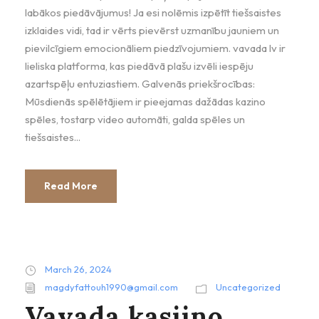
labākos piedāvājumus! Ja esi nolēmis izpētīt tiešsaistes
izklaides vidi, tad ir vērts pievērst uzmanību jauniem un
pievilcīgiem emocionāliem piedzīvojumiem. vavada lv ir
lieliska platforma, kas piedāvā plašu izvēli iespēju
azartspēļu entuziastiem. Galvenās priekšrocības:
Mūsdienās spēlētājiem ir pieejamas dažādas kazino
spēles, tostarp video automāti, galda spēles un
tiešsaistes...
Read More
March 26, 2024
magdyfattouh1990@gmail.com
Uncategorized
Vavada kasiino