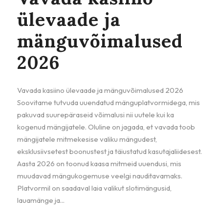
ülevaade ja
mänguvõimalused
2026
Vavada kasiino ülevaade ja mänguvõimalused 2026
Soovitame tutvuda uuendatud mänguplatvormidega, mis
pakuvad suurepäraseid võimalusi nii uutele kui ka
kogenud mängijatele. Oluline on jagada, et vavada toob
mängijatele mitmekesise valiku mängudest,
eksklusiivsetest boonustest ja täiustatud kasutajaliidesest.
Aasta 2026 on toonud kaasa mitmeid uuendusi, mis
muudavad mängukogemuse veelgi nauditavamaks.
Platvormil on saadaval laia valikut slotimängusid,
lauamänge ja...