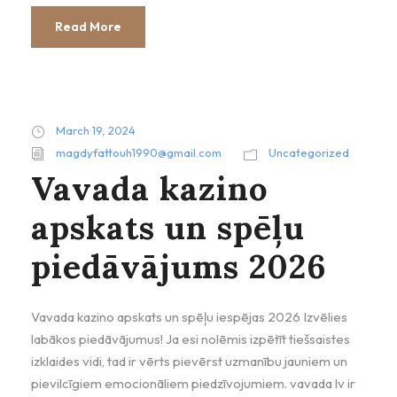
Read More
March 19, 2024
magdyfattouh1990@gmail.com
Uncategorized
Vavada kazino
apskats un spēļu
piedāvājums 2026
Vavada kazino apskats un spēļu iespējas 2026 Izvēlies
labākos piedāvājumus! Ja esi nolēmis izpētīt tiešsaistes
izklaides vidi, tad ir vērts pievērst uzmanību jauniem un
pievilcīgiem emocionāliem piedzīvojumiem. vavada lv ir