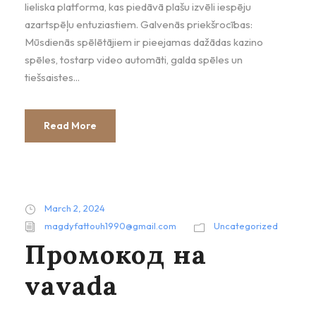
lieliska platforma, kas piedāvā plašu izvēli iespēju
azartspēļu entuziastiem. Galvenās priekšrocības:
Mūsdienās spēlētājiem ir pieejamas dažādas kazino
spēles, tostarp video automāti, galda spēles un
tiešsaistes...
Read More
March 2, 2024
magdyfattouh1990@gmail.com
Uncategorized
Промокод на
vavada