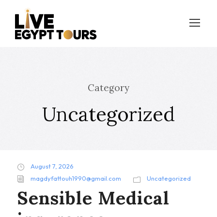
Category
Uncategorized
August 7, 2026
magdyfattouh1990@gmail.com
Uncategorized
Sensible Medical