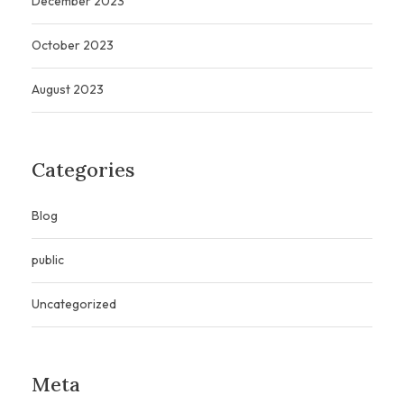
December 2023
October 2023
August 2023
Categories
Blog
public
Uncategorized
Meta